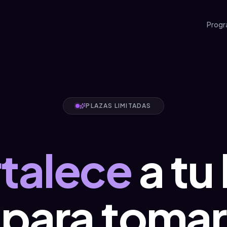
Prog
PLAZAS LIMITADAS
talece
a tu 
para tomar