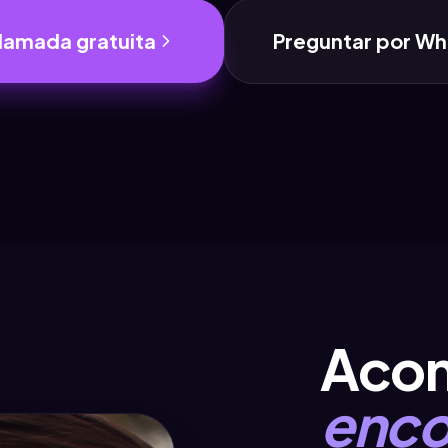
lamada gratuita
Preguntar por W
Acom
enco