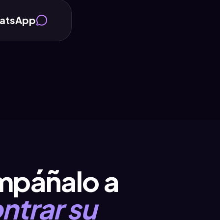
hatsApp
páñalo a
ntrar su