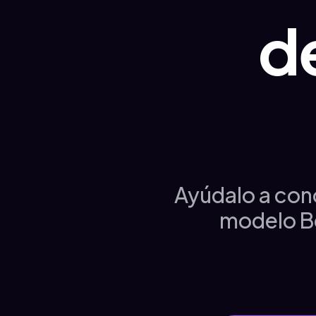
d
Ayúdalo a cono
modelo B