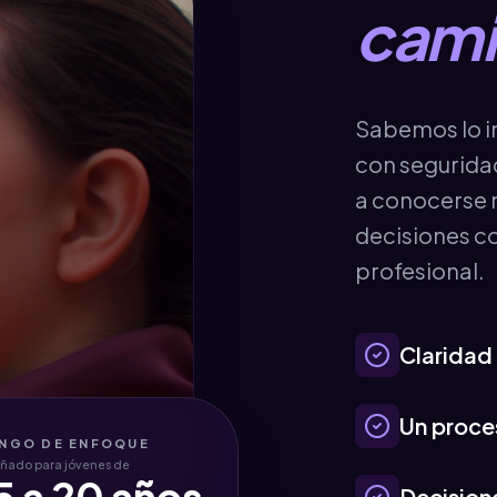
cami
Sabemos lo im
con segurida
a conocerse m
decisiones co
profesional.
Claridad
Un proce
NGO DE ENFOQUE
eñado para jóvenes de
5 a 20 años
Decisione