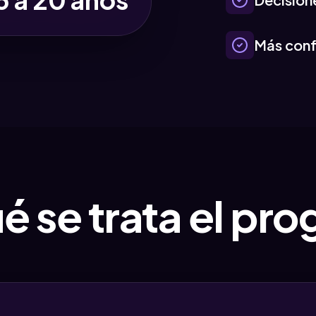
Más conf
é se trata el pr