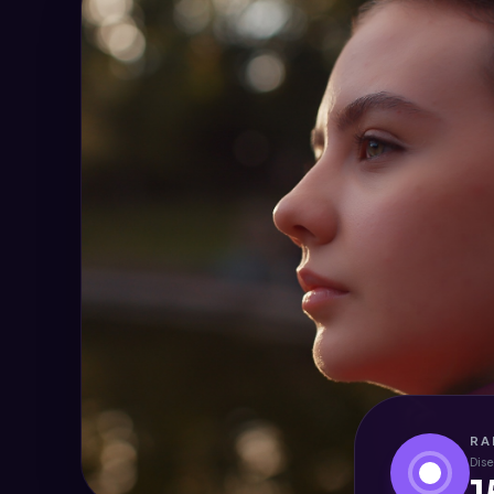
RA
Dis
1